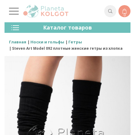
0
Колготки
Каталог товаров
Чулки
Нижнее Белье
Главная
Носки и гольфы
Гетры
Лосины (леггинсы)
Steven Art Model 092 плотные женские гетры из хлопка
Носки И Гольфы
Спортивная Одежда
Для Мужчин
Для Детей
Бренды