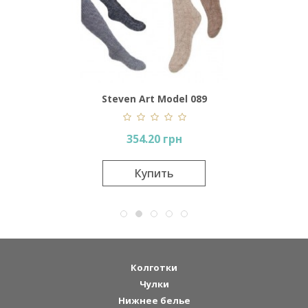
899
Steven Art Model 089
S
354.20 грн
Купить
Колготки
Чулки
Нижнее белье