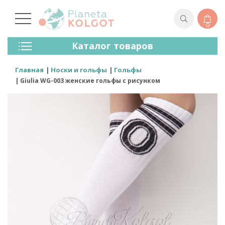
0
Колготки
Каталог товаров
Чулки
Нижнее Белье
Главная
Носки и гольфы
Гольфы
Лосины (леггинсы)
Giulia WG-003 женские гольфы с рисунком
Носки И Гольфы
Спортивная Одежда
Для Мужчин
Для Детей
Бренды