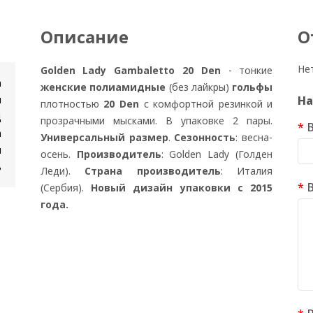
Описание
О
Не
Golden Lady Gambaletto 20 Den
- тонкие
n
женские
полиамидные
(без лайкры)
гольфы
и
На
плотностью
20 Den
с комфортной резинкой и
д
прозрачными мысками. В упаковке 2 пары.
а
Универсальный размер
.
Сезонность
: весна-
я
осень.
Производитель
: Golden Lady (Голден
ь
Леди).
Страна производитель
: Италия
(Сербия).
Новый дизайн упаковки с 2015
года.