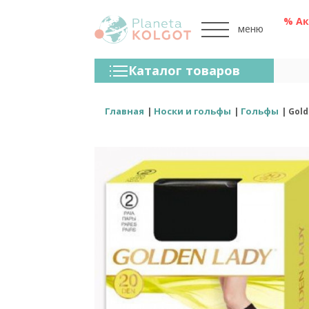
% А
меню
Колготки
Каталог товаров
Чулки
Нижнее Белье
Главная
Носки и гольфы
Гольфы
Gold
Лосины (леггинсы)
Носки И Гольфы
Спортивная Одежда
Для Мужчин
Для Детей
Бренды