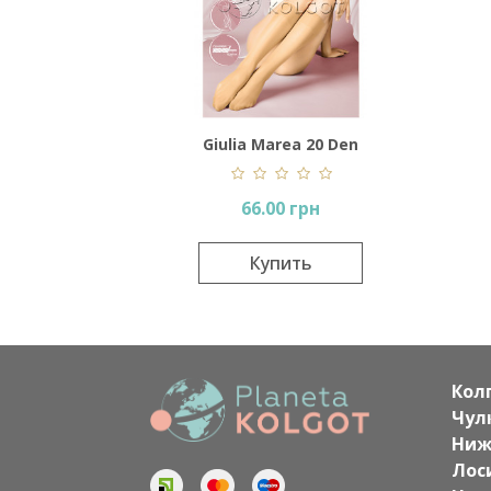
Giulia Marea 20 Den
66.00 грн
Купить
Кол
Чул
Ниж
Лос