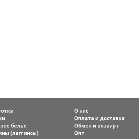
готки
О нас
ки
Оплата и доставка
нее белье
Обмен и возварт
ины (леггинсы)
Опт