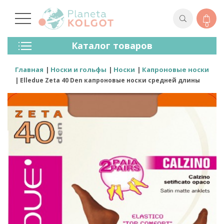
0
Колготки
Каталог товаров
Чулки
Нижнее Белье
Главная
Носки и гольфы
Носки
Капроновые носки
Лосины (леггинсы)
Elledue Zeta 40 Den капроновые носки средней длины
Носки И Гольфы
Спортивная Одежда
Для Мужчин
Для Детей
Бренды