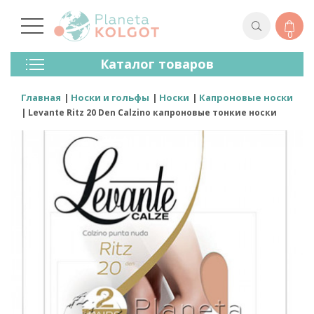
0
Колготки
Каталог товаров
Чулки
Нижнее Белье
Главная
Носки и гольфы
Носки
Капроновые носки
Лосины (леггинсы)
Levante Ritz 20 Den Calzino капроновые тонкие носки
Носки И Гольфы
Спортивная Одежда
Для Мужчин
Для Детей
Бренды