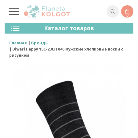
0
Колготки
Каталог товаров
Чулки
Нижнее Белье
Главная
Бренды
Лосины (леггинсы)
Diwari Happy 15С-23СП 046 мужские хлопковые носки с
Носки И Гольфы
рисунком
Спортивная Одежда
Для Мужчин
Для Детей
Бренды