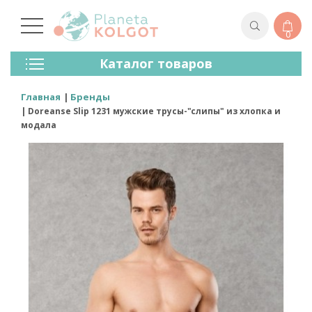
0
Колготки
Каталог товаров
Чулки
Нижнее Белье
Главная
Бренды
Лосины (леггинсы)
Doreanse Slip 1231 мужские трусы-"слипы" из хлопка и
Носки И Гольфы
модала
Спортивная Одежда
Для Мужчин
Для Детей
Бренды