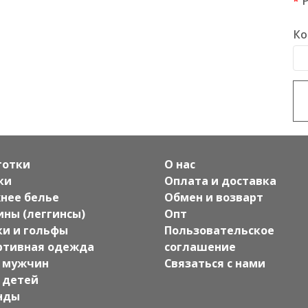
Ко
готки
О нас
ки
Оплата и доставка
нее белье
Обмен и возварт
ины (леггинсы)
Опт
ки и гольфы
Пользовательское
ртивная одежда
соглашение
 мужчин
Связаться с нами
 детей
нды