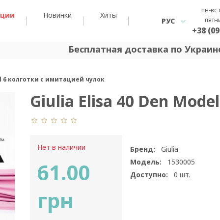
пн-вс 
кции
Новинки
Хиты
пятн
РУС
+38 (09
Бесплатная доставка по Украине
del 6 колготки с имитацией чулок
Giulia Elisa 40 Den Model
Нет в наличии
Бренд:
Giulia
Модель:
1530005
61.00
Доступно:
0
шт.
грн