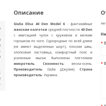
Описание
О
Не
Giulia Elisa 40 Den Model 6
- фантазийные
n
женские колготки
средней плотности
40 Den
т
На
с имитацией чулок c кружевом и мелким
и
горошком по ноге. Однородные по всей длине
я
(не имеют выделенных шорт), плоские швы,
ь
хлопковая ластовица, комфортный пояс и
и
усиленные мыски. Выполнены плетением
микротюль
.
Сезонность
: весна-осень.
Производитель
: Giulia (Джулия).
Страна
к
производитель
: Украина.
а
ь