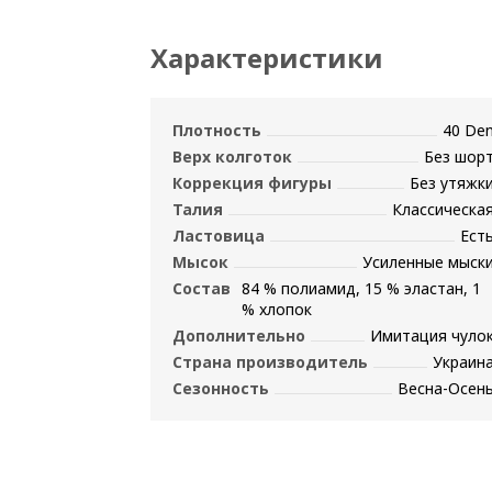
Характеристики
Плотность
40 De
Верх колготок
Без шор
Коррекция фигуры
Без утяжк
Талия
Классическа
Ластовица
Ест
Мысок
Усиленные мыск
Состав
84 % полиамид, 15 % эластан, 1
% хлопок
Дополнительно
Имитация чуло
Страна производитель
Украин
Сезонность
Весна-Осен