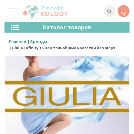
0
Колготки
Каталог товаров
Чулки
Нижнее Белье
Главная
Бренды
Лосины (леггинсы)
Giulia Infinity 15 Den тончайшие колготки без шорт
Носки И Гольфы
Спортивная Одежда
Для Мужчин
Для Детей
Бренды