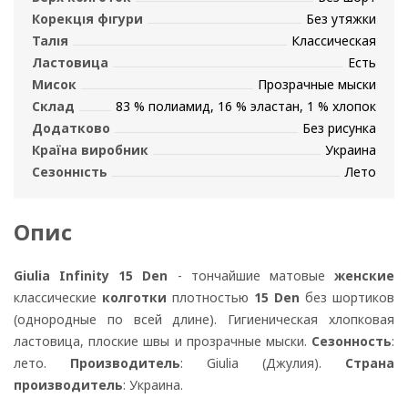
Корекція фігури
Без утяжки
Талія
Классическая
Ластовица
Есть
Мисок
Прозрачные мыски
Склад
83 % полиамид, 16 % эластан, 1 % хлопок
Додатково
Без рисунка
Країна виробник
Украина
Сезонність
Лето
Опис
Giulia Infinity 15 Den
- тончайшие матовые
женские
классические
колготки
плотностью
15 Den
без шортиков
(однородные по всей длине). Гигиеническая хлопковая
ластовица, плоские швы и прозрачные мыски.
Сезонность
:
лето.
Производитель
: Giulia (Джулия).
Страна
производитель
: Украина.