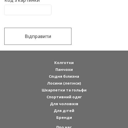
Код з картинки
Відправити
Колготки
Панчохи
Спідня білизна
Лосини (легінси)
Шкарпетки та гольфи
Спортивний одяг
Для чоловіків
Для дітей
Бренди
Про нас