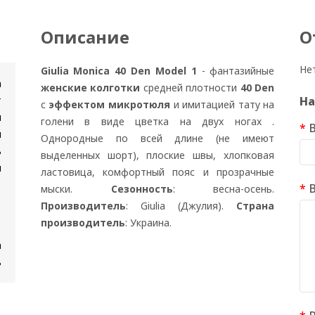
Описание
О
Не
Giulia Monica 40 Den Model 1
- фантазийные
n
женские колготки
средней плотности
40 Den
т
На
с
эффектом микротюля
и имитацией тату на
и
голени в виде цветка на двух ногах .
я
Однородные по всей длине (не имеют
ь
выделенных шорт), плоские швы, хлопковая
и
ластовица, комфортный пояс и прозрачные
мыски.
Сезонность
: весна-осень.
Производитель
: Giulia (Джулия).
Страна
производитель
: Украина.
а
ь