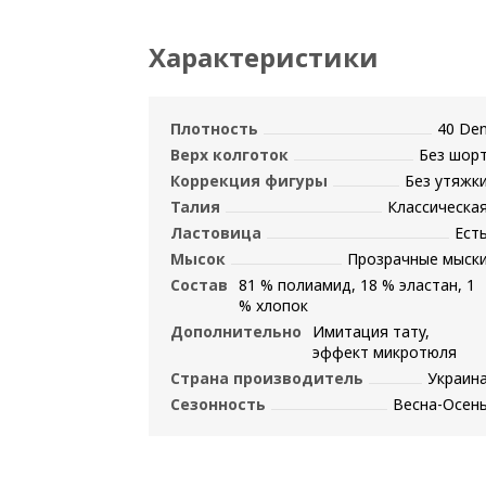
Характеристики
Плотность
40 De
Верх колготок
Без шор
Коррекция фигуры
Без утяжк
Талия
Классическа
Ластовица
Ест
Мысок
Прозрачные мыск
Состав
81 % полиамид, 18 % эластан, 1
% хлопок
Дополнительно
Имитация тату,
эффект микротюля
Страна производитель
Украин
Сезонность
Весна-Осен