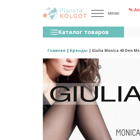
% А
меню
Колготки
Каталог товаров
Чулки
Нижнее Белье
Главная
Бренды
Giulia Monica 40 Den 
Лосины (леггинсы)
Носки И Гольфы
Спортивная Одежда
Для Мужчин
Для Детей
Бренды