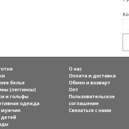
Ко
готки
О нас
ки
Оплата и доставка
нее белье
Обмен и возварт
ины (леггинсы)
Опт
ки и гольфы
Пользовательское
ртивная одежда
соглашение
 мужчин
Связаться с нами
 детей
нды