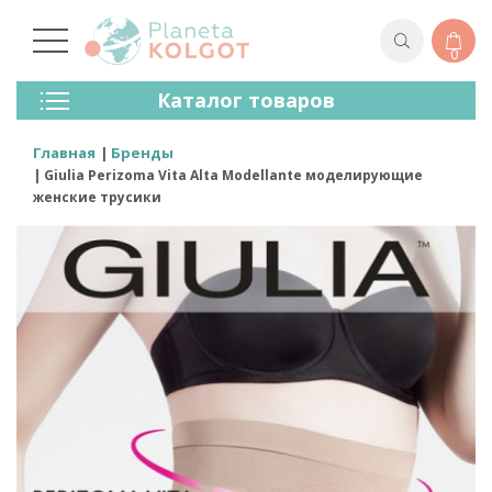
0
Колготки
Каталог товаров
Чулки
Нижнее Белье
Главная
Бренды
Лосины (леггинсы)
Giulia Perizoma Vita Alta Modellante моделирующие
Носки И Гольфы
женские трусики
Спортивная Одежда
Для Мужчин
Для Детей
Бренды