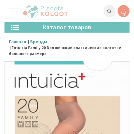
0
Колготки
Каталог товаров
Чулки
Нижнее Белье
Главная
Бренды
Лосины (леггинсы)
Intuicia Family 20 Den женские классические колготки
Носки И Гольфы
большого размера
Спортивная Одежда
Для Мужчин
Для Детей
Бренды