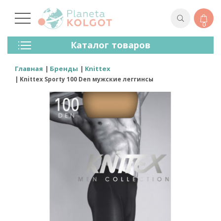
0
Колготки
Каталог товаров
Чулки
Нижнее Белье
Главная
Бренды
Knittex
Лосины (леггинсы)
Knittex Sporty 100 Den мужские леггинсы
Носки И Гольфы
Спортивная Одежда
Для Мужчин
Для Детей
Бренды