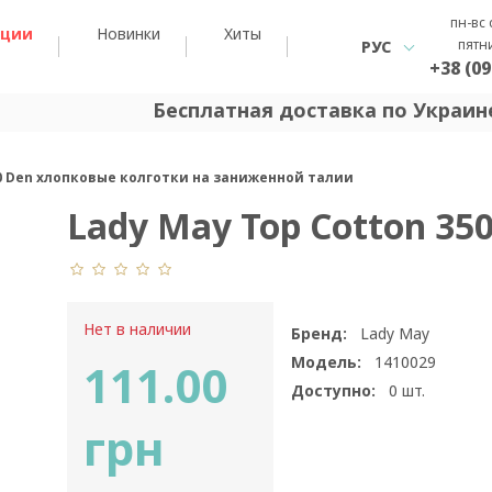
пн-вс 
кции
Новинки
Хиты
пятн
РУС
+38 (09
Бесплатная доставка по Украине
50 Den хлопковые колготки на заниженной талии
Lady May Top Cotton 35
Нет в наличии
Бренд:
Lady May
Модель:
1410029
111.00
Доступно:
0
шт.
грн