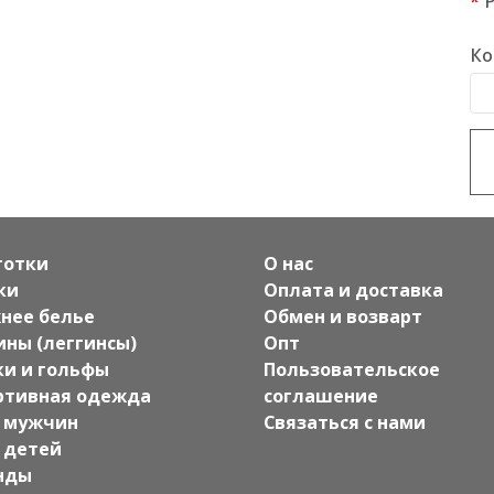
Ко
готки
О нас
ки
Оплата и доставка
нее белье
Обмен и возварт
ины (леггинсы)
Опт
ки и гольфы
Пользовательское
ртивная одежда
соглашение
 мужчин
Связаться с нами
 детей
нды