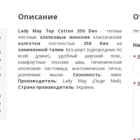
Описание
О
Lady May Top Cotton 350 Den
- теплые
Не
n
плотные
хлопковые женские
классические
колготки
плотностью
350 Den
на
т
На
заниженной талии
. Без шорт (однородные по
и
всей длине), удобный широкий пояс,
я
комфортные плоские швы, гигиеническая
ь
хлопковая ластовица, анатомическая пятка,
и
усиленные мыски.
Сезонность
: зима.
Производитель
: Lady May (Леди Мей).
Страна производитель
: Украина.
а
а
а