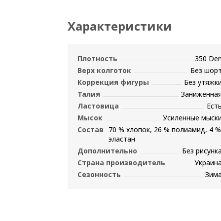
Характеристики
Плотность
350 De
Верх колготок
Без шор
Коррекция фигуры
Без утяжк
Талия
Заниженна
Ластовица
Ест
Мысок
Усиленные мыск
Состав
70 % хлопок, 26 % полиамид, 4 %
эластан
Дополнительно
Без рисунк
Страна производитель
Украин
Сезонность
Зим