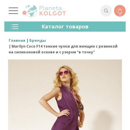
0
Колготки
Каталог товаров
Чулки
Нижнее Белье
Главная
Бренды
Лосины (леггинсы)
Marilyn Coco F14 тонкие чулки для женщин с резинкой
Носки И Гольфы
на силиконовой основе и с узором "в точку"
Спортивная Одежда
Для Мужчин
Для Детей
Бренды