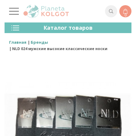
0
Колготки
Каталог товаров
Чулки
Нижнее Белье
Главная
Бренды
Лосины (леггинсы)
NLD 024 мужские высокие классические носки
Носки И Гольфы
Спортивная Одежда
Для Мужчин
Для Детей
Бренды