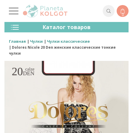
0
Колготки
Каталог товаров
Чулки
Нижнее Белье
Главная
Чулки
Чулки классические
Лосины (леггинсы)
Dolores Nicole 20 Den женские классические тонкие
Носки И Гольфы
чулки
Спортивная Одежда
Для Мужчин
Для Детей
Бренды