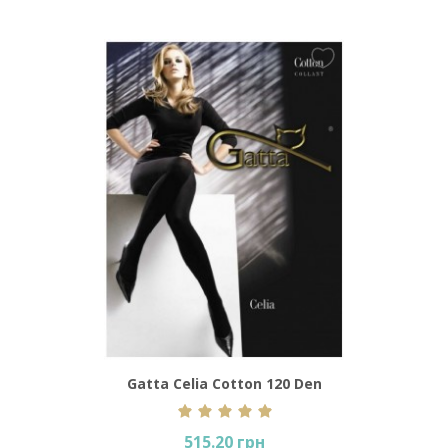
L
Gatta Celia Cotton 120 Den
Mari
515.20 грн