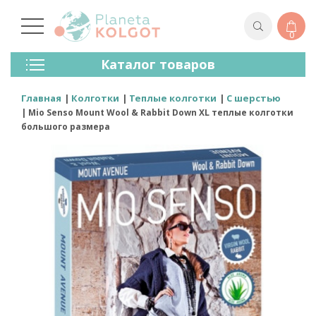
0
Колготки
Каталог товаров
Чулки
Нижнее Белье
Главная
Колготки
Теплые колготки
С шерстью
Лосины (леггинсы)
Mio Senso Mount Wool & Rabbit Down XL теплые колготки
Носки И Гольфы
большого размера
Спортивная Одежда
Для Мужчин
Для Детей
Бренды