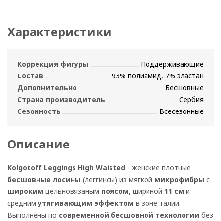
Характеристики
Коррекция фигуры
Поддерживающие
Состав
93% полиамид, 7% эластан
Дополнительно
Бесшовные
Страна производитель
Сербия
Сезонность
Всесезонные
Описание
Kolgotoff Leggings High Waisted
- женские плотные
бесшовные лосины
(леггинсы) из мягкой
микрофибры
с
широким
цельновязаным
поясом,
шириной
11 см
и
средним
утягивающим эффектом
в зоне талии.
Выполнены по
современной
бесшовной технологии
без