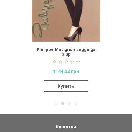
0 Den
Philippe Matignon Leggings
Lores
b.up
1144.02 грн
вится
Купить
Колготки