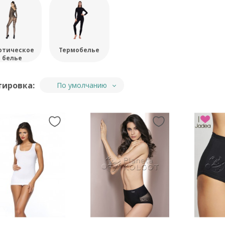
отическое
Термобелье
белье
тировка:
По умолчанию