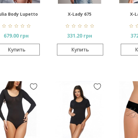
ulia Body Lupetto
X-Lady 675
X-L
Manica Lunga
679.00 грн
331.20 грн
37
Купить
Купить
К