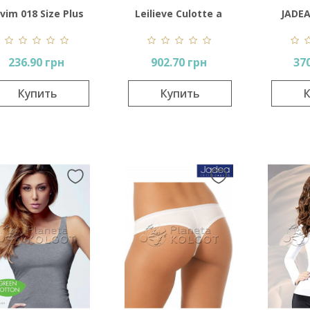
vim 018 Size Plus
Leilieve Culotte a
JADEA
vita media taglio
A
236.90 грн
902.70 грн
37
laser Art 4665
Купить
Купить
К