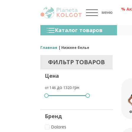
% А
меню
Колготки
Каталог товаров
Чулки
Нижнее Белье
Главная
Нижнее белье
Лосины (леггинсы)
ФИЛЬТР ТОВАРОВ
Носки И Гольфы
Цена
Спортивная Одежда
до
грн
от 146
1320
Для Мужчин
Для Детей
Бренды
Ф
Бренд
Dolores