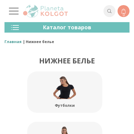
0
Колготки
Каталог товаров
Чулки
Нижнее Белье
Главная
Нижнее белье
Лосины (леггинсы)
Носки И Гольфы
НИЖНЕЕ БЕЛЬЕ
Спортивная Одежда
Для Мужчин
Для Детей
Бренды
Футболки