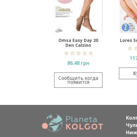
Omsa Easy Day 20
Lores S
Den Calzino
117
86.48 грн
К
Сообщить когда
появится
Кол
Чул
Ниж