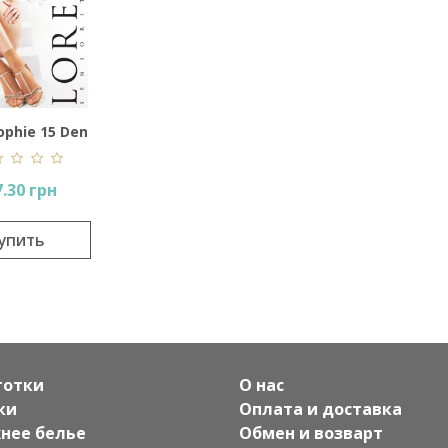
ophie 15 Den
.30 грн
упить
готки
О нас
ки
Оплата и доставка
нее белье
Обмен и возварт