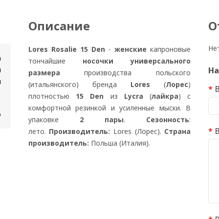
Описание
О
Не
Lores Rosalie 15 Den
-
женские
капроновые
n
тончайшие
носочки универсального
и
На
размера
производства польского
н
(итальянского) бренда
Lores
(
Лорес
)
плотностью
15 Den
из
Lycra
(
лайкра
) с
комфортной резинкой и усиленные мыски. В
о
упаковке
2 пары
.
Сезонность
:
лето.
Производитель:
Lores (Лорес).
Страна
производитель:
Польша (Италия).