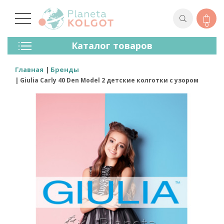
0
Колготки
Каталог товаров
Чулки
Нижнее Белье
Главная
Бренды
Лосины (леггинсы)
Giulia Carly 40 Den Model 2 детские колготки с узором
Носки И Гольфы
Спортивная Одежда
Для Мужчин
Для Детей
Бренды