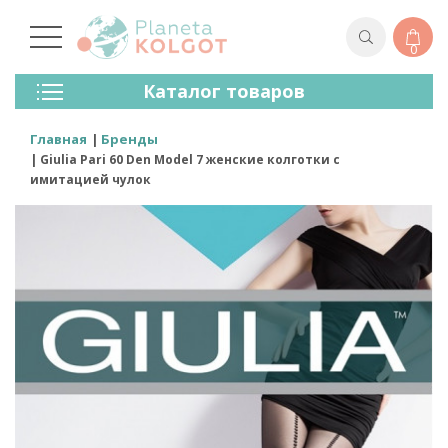
0
Колготки
Каталог товаров
Чулки
Нижнее Белье
Главная
Бренды
Лосины (леггинсы)
Giulia Pari 60 Den Model 7 женские колготки с
Носки И Гольфы
имитацией чулок
Спортивная Одежда
Для Мужчин
Для Детей
Бренды