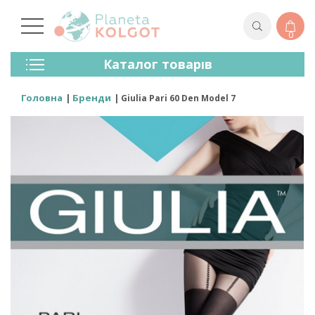
0
Колготки
Каталог товарів
Панчохи
Спідня Білизна
Головна
Бренди
Giulia Pari 60 Den Model 7
Лосини (легінси)
Шкарпетки Та Гольфи
Спортивний Одяг
Для Чоловіків
Для Дітей
Бренди