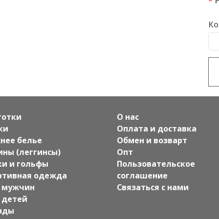
Ко
готки
О нас
ки
Оплата и доставка
нее белье
Обмен и возварт
ины (леггинсы)
Опт
ки и гольфы
Пользовательское
ртивная одежда
соглашение
 мужчин
Связаться с нами
 детей
нды