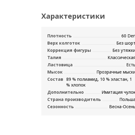
Характеристики
Плотность
60 De
Верх колготок
Без шор
Коррекция фигуры
Без утяжк
Талия
Классическа
Ластовица
Ест
Мысок
Прозрачные мыск
Состав
89 % полиамид, 10 % эластан, 1
% хлопок
Дополнительно
Имитация чуло
Страна производитель
Польш
Сезонность
Весна-Осен