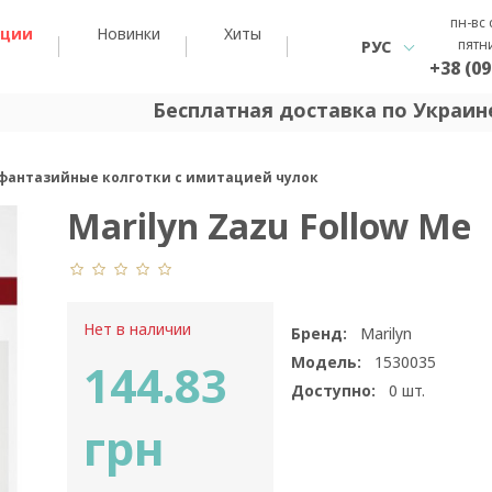
пн-вс 
кции
Новинки
Хиты
пятн
РУС
+38 (09
Бесплатная доставка по Украине
e фантазийные колготки с имитацией чулок
Marilyn Zazu Follow Me
Нет в наличии
Бренд:
Marilyn
Модель:
1530035
144.83
Доступно:
0
шт.
грн