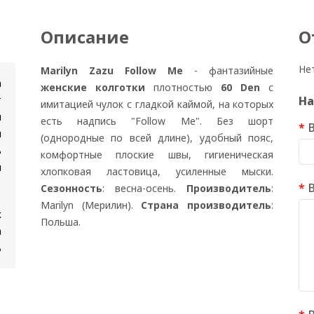
Описание
О
Не
Marilyn Zazu Follow Me
- фантазийные
n
женские колготки
плотностью
60 Den
с
т
На
имитацией чулок с гладкой каймой, на которых
и
есть надпись "Follow Me". Без шорт
я
(однородные по всей длине), удобный пояс,
ь
комфортные плоские швы, гигиеническая
и
хлопковая ластовица, усиленные мыски.
Сезонность
: весна-осень.
Производитель
:
Marilyn (Мерилин).
Страна производитель
:
к
Польша.
а
ь