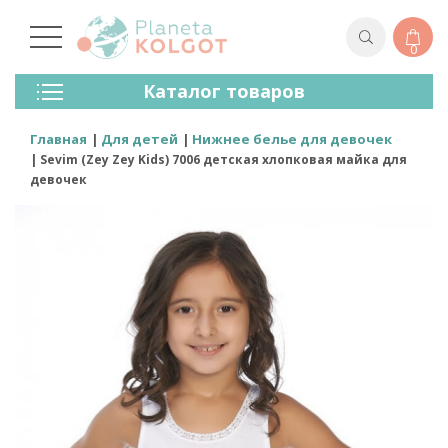
0
Колготки
Каталог товаров
Чулки
Нижнее Белье
Главная
Для детей
Нижнее белье для девочек
Лосины (леггинсы)
Sevim (Zey Zey Kids) 7006 детская хлопковая майка для
Носки И Гольфы
девочек
Спортивная Одежда
Для Мужчин
Для Детей
Бренды