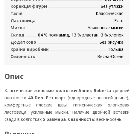
Корекція фігури
Без утяжки
Талія
Классическая
Ластовица
Есть
Мисок
Усиленные мыски
Склад
84 % полиамид, 13 % эластан, 3 % хлопок
Додатково
Без рисунка
Країна виробник
Польша
Сезонність
Весна-Осень
Опис
Классические
женские колготки Annes Roberta
средней
плотности
40 Den
. Без шорт (однородные по всей длине),
комфортные плоские швы, гигиеническая хлопковая
ластовица, усиленные мыски. Наличие двойной вставки
сзади в колготках
5 размера
.
Сезонность
: весна-осень.
Відгуки