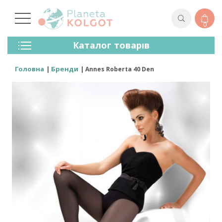
0
Колготки
Каталог товарів
Панчохи
Спідня Білизна
Головна
Бренди
Annes Roberta 40 Den
Лосини (легінси)
Шкарпетки Та Гольфи
Спортивний Одяг
Для Чоловіків
Для Дітей
Бренди