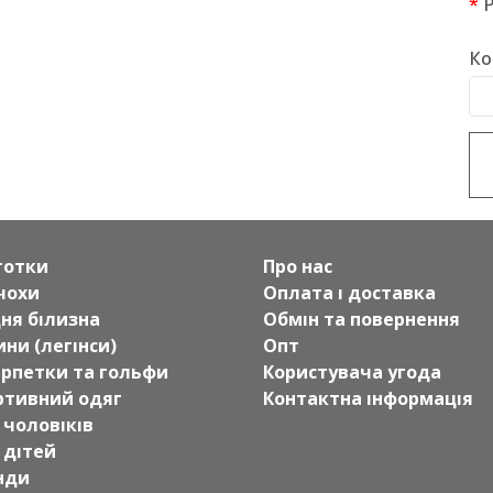
Ко
готки
Про нас
чохи
Оплата і доставка
дня білизна
Обмін та повернення
ни (легінси)
Опт
рпетки та гольфи
Користувача угода
ртивний одяг
Контактна інформація
 чоловіків
 дітей
нди