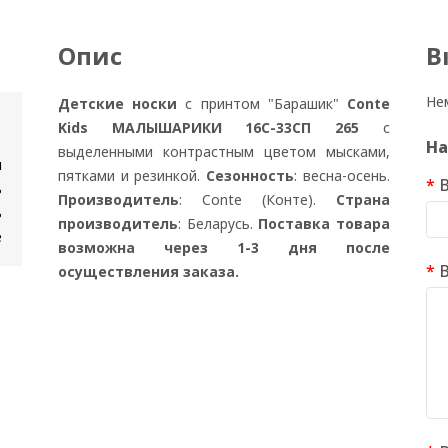
Опис
В
Нем
Детские носки
с принтом "Барашик"
Conte
Kids МАЛЫШАРИКИ 16С-33СП 265
с
На
выделенными контрастным цветом мысками,
м
пятками и резинкой.
Сезонность
: весна-осень.
В
ь
Производитель
: Conte (Конте).
Страна
ь
производитель
: Беларусь.
Поставка товара
е
возможна через 1-3 дня после
В
осуществления заказа.