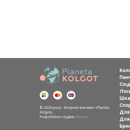
Кол
Пан
Спі
Лоси
Шка
Спо
© 2020 року - Інтернет-магазин «Planeta
Для
Kolgot»
Розроблено студією
Mobios.
Для
Бре