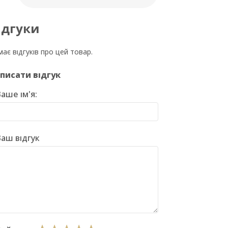
ідгуки
ає відгуків про цей товар.
писати відгук
аше ім'я:
аш відгук