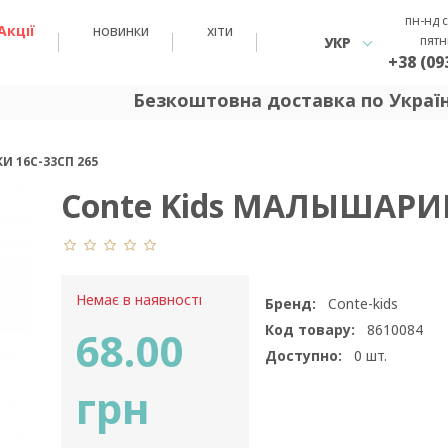
пн-нд с
Акції
новинки
хіти
пятн
УКР
+38 (09
Безкоштовна доставка по Україні 
И 16С-33СП 265
Conte Kids МАЛЫШАРИК
Немає в наявності
Бренд:
Conte-kids
Код товару:
8610084
68.00
Доступно:
0
шт.
грн