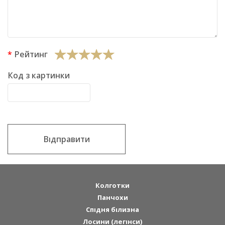
Рейтинг
Код з картинки
Відправити
Колготки
Панчохи
Спідня білизна
Лосини (легінси)