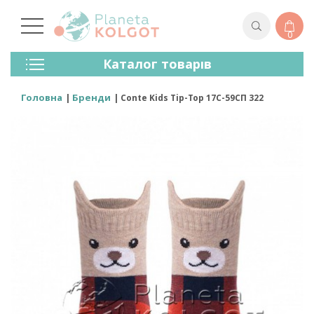
0
Колготки
Каталог товарів
Панчохи
Спідня Білизна
Головна
Бренди
Conte Kids Tip-Top 17С-59СП 322
Лосини (легінси)
Шкарпетки Та Гольфи
Спортивний Одяг
Для Чоловіків
Для Дітей
Бренди