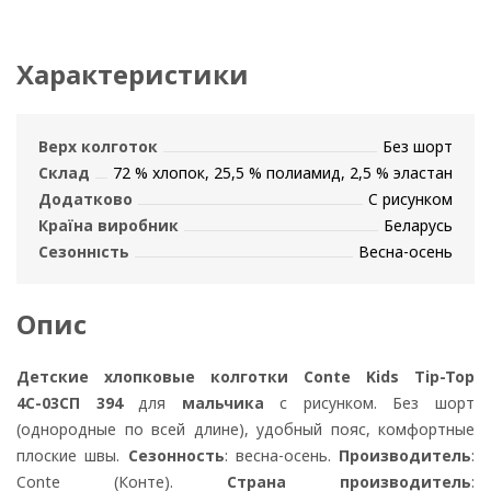
Характеристики
Верх колготок
Без шорт
Склад
72 % хлопок, 25,5 % полиамид, 2,5 % эластан
Додатково
С рисунком
Країна виробник
Беларусь
Сезонність
Весна-осень
Опис
Детские хлопковые колготки
Conte Kids Tip-Top
4С-03СП 394
для
мальчика
с рисунком. Без шорт
(однородные по всей длине), удобный пояс, комфортные
плоские швы.
Сезонность
: весна-осень.
Производитель
:
Conte (Конте).
Страна производитель
: