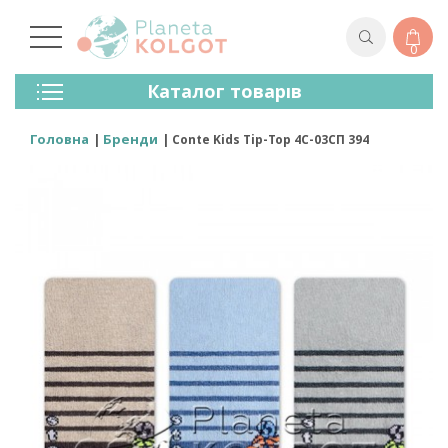
0
Колготки
Каталог товарів
Панчохи
Спідня Білизна
Головна
Бренди
Conte Kids Tip-Top 4С-03СП 394
Лосини (легінси)
Шкарпетки Та Гольфи
Спортивний Одяг
Для Чоловіків
Для Дітей
Бренди