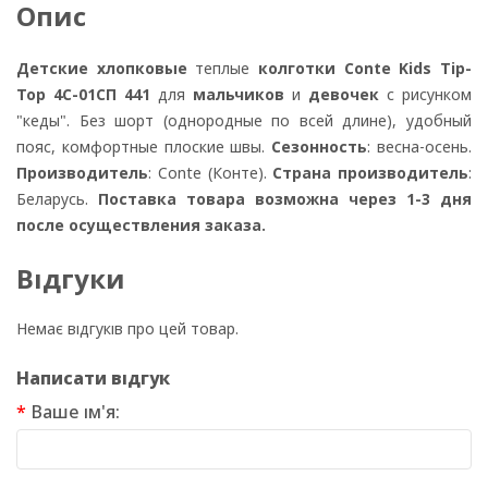
Опис
Детские хлопковые
теплые
колготки Conte Kids Tip-
Top 4С-01СП 441
для
мальчиков
и
девочек
с рисунком
"кеды". Без шорт (однородные по всей длине), удобный
пояс, комфортные плоские швы.
Сезонность
: весна-осень.
Производитель
: Conte (Конте).
Страна производитель
:
Беларусь.
Поставка товара возможна через 1-3 дня
после осуществления заказа.
Відгуки
Немає відгуків про цей товар.
Написати відгук
Ваше ім'я: