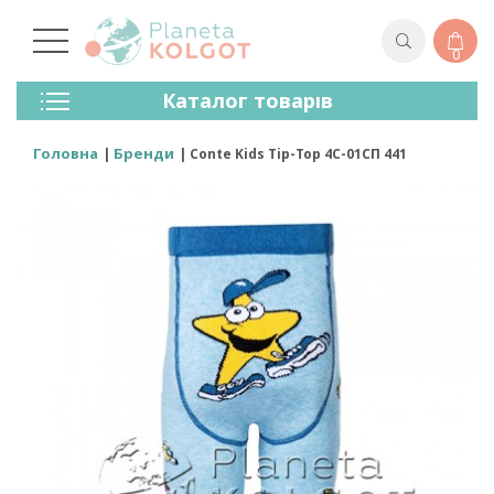
0
Колготки
Каталог товарів
Панчохи
Спідня Білизна
Головна
Бренди
Conte Kids Tip-Top 4С-01СП 441
Лосини (легінси)
Шкарпетки Та Гольфи
Спортивний Одяг
Для Чоловіків
Для Дітей
Бренди