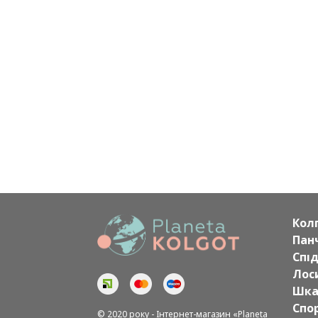
Кол
Пан
Спі
Лоси
Шка
Спо
© 2020 року - Інтернет-магазин «Planeta