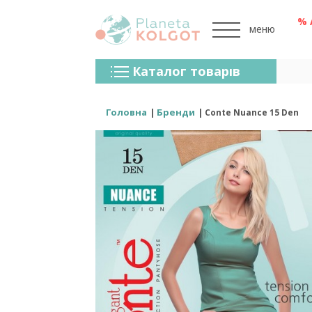
% 
меню
Колготки
Каталог товарів
Панчохи
Спідня Білизна
Головна
Бренди
Conte Nuance 15 Den
Лосини (легінси)
Шкарпетки Та Гольфи
Спортивний Одяг
Для Чоловіків
Для Дітей
Бренди