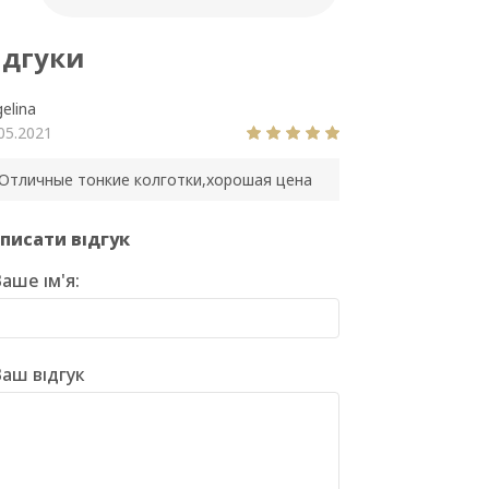
ідгуки
elina
05.2021
Отличные тонкие колготки,хорошая цена
писати відгук
аше ім'я:
аш відгук