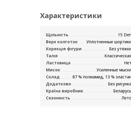
Характеристики
Щільність
15 De
Верх колготок
Уплотненные шортик
Корекція фігури
Без утяжк
Талія
Классическа
Ластовица
Не
Мисок
Усиленные мыск
Склад
87 % полиамид, 13 % эласта
Додатково
Без рисунк
Країна виробник
Беларус
Сезонність
Лет