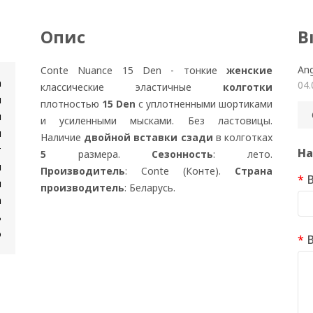
Опис
В
Ang
Conte Nuance 15 Den - тонкие
женские
n
04.
классические эластичные
колготки
и
плотностью
15 Den
с уплотненными шортиками
и
и усиленными мысками. Без ластовицы.
я
Наличие
двойной вставки сзади
в колготках
т
На
5
размера.
Сезонность
: лето.
и
Производитель
: Conte (Конте).
Страна
В
н
производитель
: Беларусь.
а
ь
о
В