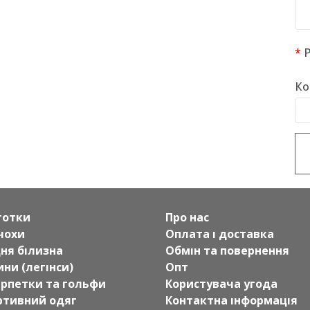
Ко
готки
Про нас
чохи
Оплата і доставка
дня білизна
Обмін та повернення
ни (легінси)
Опт
рпетки та гольфи
Користувача угода
ртивний одяг
Контактна інформація