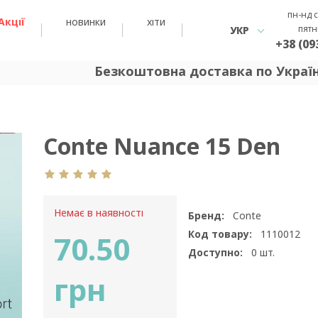
пн-нд с
Акції
новинки
хіти
пятн
УКР
+38 (09
Безкоштовна доставка по Україні 
Conte Nuance 15 Den
Немає в наявності
Бренд:
Conte
Код товару:
1110012
70.50
Доступно:
0
шт.
грн