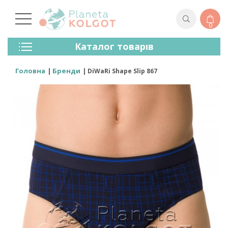
0
Колготки
Каталог товарів
Панчохи
Спідня Білизна
Головна
Бренди
DiWaRi Shape Slip 867
Лосини (легінси)
Шкарпетки Та Гольфи
Спортивний Одяг
Для Чоловіків
Для Дітей
Бренди