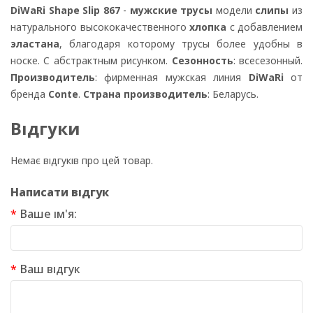
DiWaRi Shape Slip 867
-
мужские трусы
модели
слипы
из
натурального высококачественного
хлопка
с добавлением
эластана
, благодаря которому трусы более удобны в
носке. С абстрактным рисунком.
Сезонность
: всесезонный.
Производитель
: фирменная мужская линия
DiWaRi
от
бренда
Conte
.
Страна производитель
: Беларусь.
Відгуки
Немає відгуків про цей товар.
Написати відгук
Ваше ім'я:
Ваш відгук