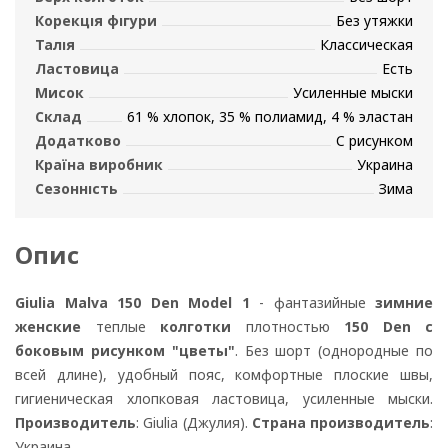
Корекція фігури
Без утяжки
Талія
Классическая
Ластовица
Есть
Мисок
Усиленные мыски
Склад
61 % хлопок, 35 % полиамид, 4 % эластан
Додатково
С рисунком
Країна виробник
Украина
Сезонність
Зима
Опис
Giulia Malva 150 Den Model 1
- фантазийные
зимние
женские
теплые
колготки
плотностью
150 Den
с
боковым рисунком "цветы"
. Без шорт (однородные по
всей длине), удобный пояс, комфортные плоские швы,
гигиеническая хлопковая ластовица, усиленные мыски.
Производитель
: Giulia (Джулия).
Страна производитель
:
Украина.