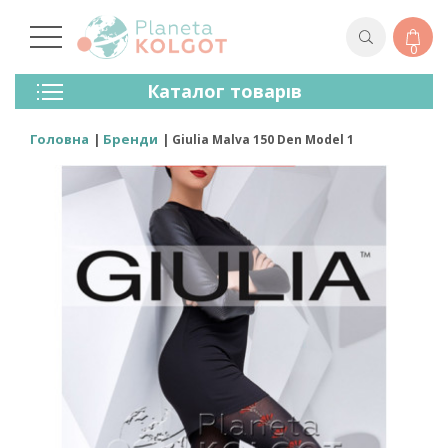
0
Колготки
Каталог товарів
Панчохи
Спідня Білизна
Головна
Бренди
Giulia Malva 150 Den Model 1
Лосини (легінси)
Шкарпетки Та Гольфи
Спортивний Одяг
Для Чоловіків
Для Дітей
Бренди