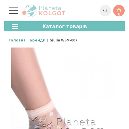
0
Колготки
Каталог товарів
Панчохи
Спідня Білизна
Головна
Бренди
Giulia WSM-007
Лосини (легінси)
Шкарпетки Та Гольфи
Спортивний Одяг
Для Чоловіків
Для Дітей
Бренди