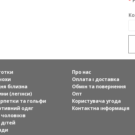
Ко
готки
Про нас
чохи
Оплата і доставка
дня білизна
Обмін та повернення
ни (легінси)
Опт
рпетки та гольфи
Користувача угода
ртивний одяг
Контактна інформація
 чоловіків
 дітей
нди