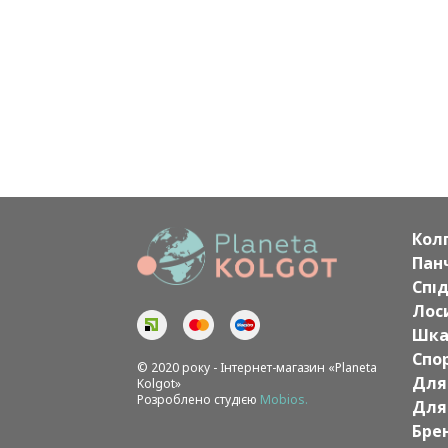
Кол
Пан
Спі
Лоси
Шка
Спо
© 2020 року - Інтернет-магазин «Planeta
Для
Kolgot»
Розроблено студією
Mobios.
Для
Бре