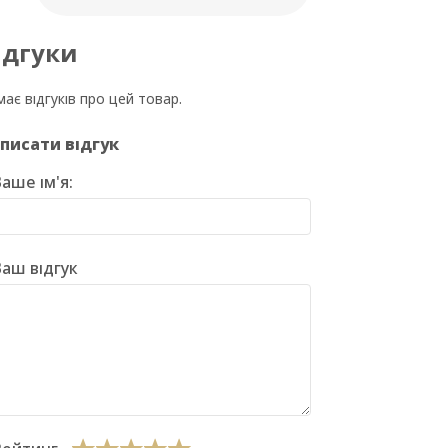
ідгуки
ає відгуків про цей товар.
писати відгук
аше ім'я:
аш відгук