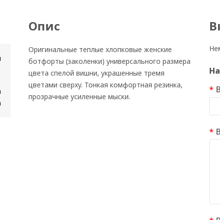
Опис
В
Нем
Оригинальные теплые хлопковые женские
и
ботфорты (заколенки) универсального размера
На
цвета спелой вишни, украшенные тремя
цветами сверху. Тонкая комфортная резинка,
В
а
прозрачные усиленные мыски.
а
В