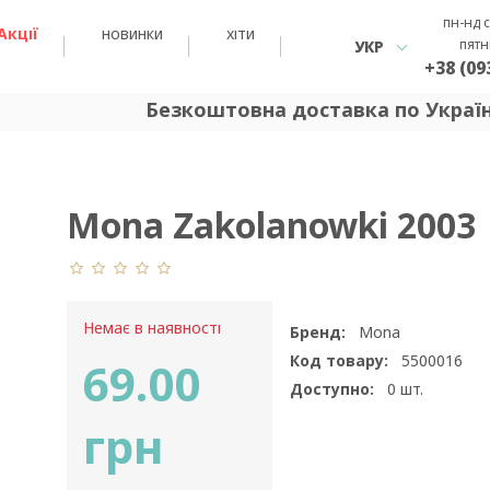
пн-нд с
Акції
новинки
хіти
пятн
УКР
+38 (09
Безкоштовна доставка по Україні 
Mona Zakolanowki 2003
Немає в наявності
Бренд:
Mona
Код товару:
5500016
69.00
Доступно:
0
шт.
грн