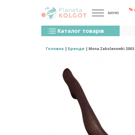
% 
меню
Колготки
Каталог товарів
Панчохи
Спідня Білизна
Головна
Бренди
Mona Zakolanowki 2003
Лосини (легінси)
Шкарпетки Та Гольфи
Спортивний Одяг
Для Чоловіків
Для Дітей
Бренди