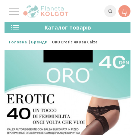
0
Колготки
Каталог товарів
Панчохи
Спідня Білизна
Головна
Бренди
ORO Erotic 40 Den Calze
Лосини (легінси)
Шкарпетки Та Гольфи
Спортивний Одяг
Для Чоловіків
Для Дітей
Бренди