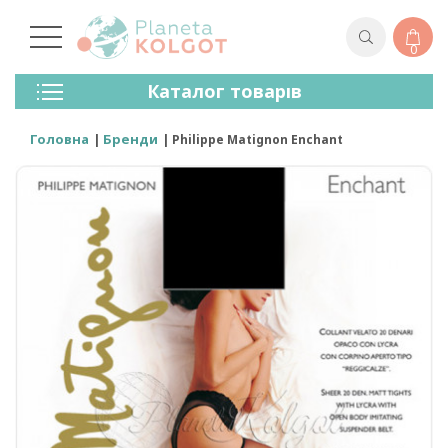
0
Колготки
Каталог товарів
Панчохи
Спідня Білизна
Головна
Бренди
Philippe Matignon Enchant
Лосини (легінси)
Шкарпетки Та Гольфи
Спортивний Одяг
Для Чоловіків
Для Дітей
Бренди