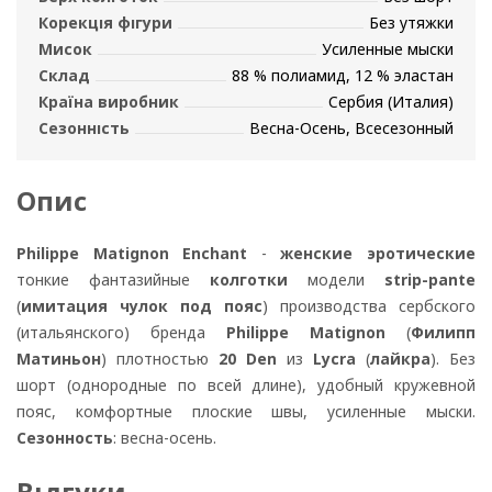
Корекція фігури
Без утяжки
Мисок
Усиленные мыски
Склад
88 % полиамид, 12 % эластан
Країна виробник
Сербия (Италия)
Сезонність
Весна-Осень, Всесезонный
Опис
Philippe Matignon Enchant
-
женские эротические
тонкие фантазийные
колготки
модели
strip-pante
(
имитация чулок под пояс
) производства сербского
(итальянского) бренда
Philippe Matignon
(
Филипп
Матиньон
) плотностью
20 Den
из
Lycra
(
лайкра
). Без
шорт (однородные по всей длине), удобный кружевной
пояс, комфортные плоские швы, усиленные мыски.
Сезонность
: весна-осень.
Відгуки