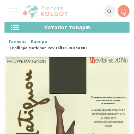
0
Колготки
Каталог товарів
Панчохи
Спідня Білизна
Головна
Бренди
Лосини (легінси)
Philippe Matignon Revitalise 70 Den NU
Шкарпетки Та Гольфи
Спортивний Одяг
Для Чоловіків
Для Дітей
Бренди