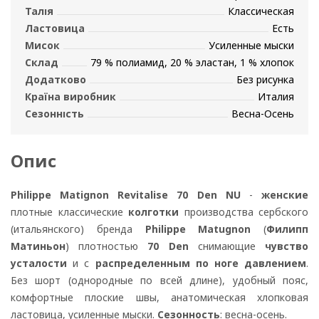
Талія
Классическая
Ластовица
Есть
Мисок
Усиленные мыски
Склад
79 % полиамид, 20 % эластан, 1 % хлопок
Додатково
Без рисунка
Країна виробник
Италия
Сезонність
Весна-Осень
Опис
Philippe Matignon Revitalise 70 Den NU
-
женские
плотные классические
колготки
производства сербского
(итальянского) бренда
Philippe Matugnon
(
Филипп
Матиньон
) плотностью
70 Den
снимающие
чувство
усталости
и с
распределенным по ноге давлением
.
Без шорт (однородные по всей длине), удобный пояс,
комфортные плоские швы, анатомическая хлопковая
ластовица, усиленные мыски.
Сезонность
: весна-осень.