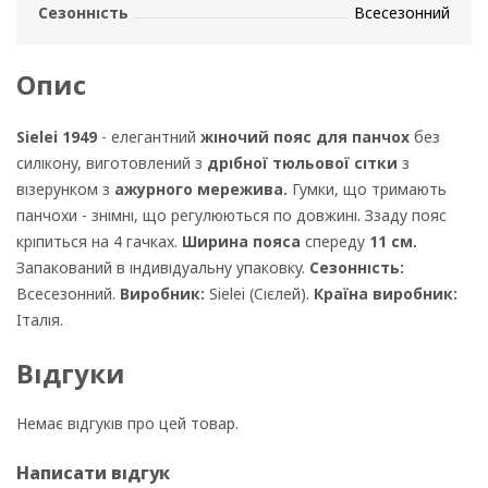
Сезонність
Всесезонний
Опис
Sielei 1949
- елегантний
жіночий пояс для панчох
без
силікону, виготовлений з
дрібної тюльової сітки
з
візерунком з
ажурного мережива.
Гумки, що тримають
панчохи - знімні, що регулюються по довжині. Ззаду пояс
кріпиться на 4 гачках.
Ширина пояса
спереду
11 см.
Запакований в індивідуальну упаковку.
Сезонність:
Всесезонний.
Виробник:
Sielei (Сієлей).
Країна виробник:
Італія.
Відгуки
Немає відгуків про цей товар.
Написати відгук