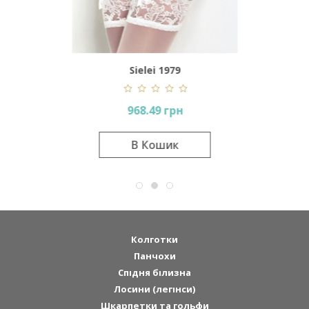
line
Sielei 1979
968.49 грн
В Кошик
Колготки
Панчохи
Спідня білизна
Лосини (легінси)
Шкарпетки та гольфи