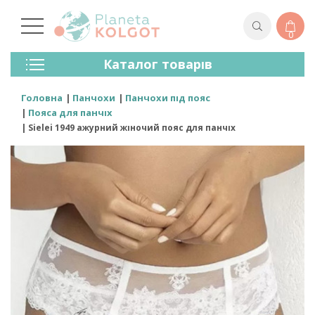
0
Колготки
Каталог товарів
Панчохи
Спідня Білизна
Головна
Панчохи
Панчохи під пояс
Лосини (легінси)
Пояса для панчіх
Шкарпетки Та Гольфи
Sielei 1949 ажурний жіночий пояс для панчіх
Спортивний Одяг
Для Чоловіків
Для Дітей
Бренди