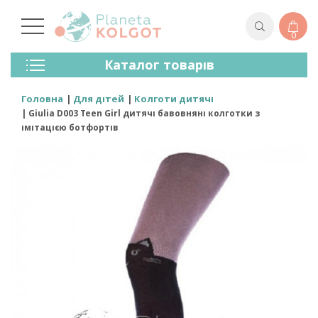
0
Колготки
Каталог товарів
Панчохи
Спідня Білизна
Головна
Для дітей
Колготи дитячі
Лосини (легінси)
Giulia D003 Teen Girl дитячі бавовняні колготки з
Шкарпетки Та Гольфи
імітацією ботфортів
Спортивний Одяг
Для Чоловіків
Для Дітей
Бренди