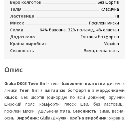
Верх колготок
Без шортів
Талія
Класична
Ластовица
Ні
Мисок
Посилені миски
Склад
64% бавовна, 32% поліамід, 4% еластан
Додатково
Імітація ботфортів
Країна виробник
Україна
Сезонність
Зима, весна-осінь
Опис
Giulia D003 Teen Girl
- теплі
бавовняні колготки дитячі
з
лінійки
Teen Girl
з
імітацією ботфортів
з
мордочками
кішок.
Без шортів (однорідні по всій довжині), зручний
широкий пояс, комфортні плоскі шви, без ластовиці,
посилені миски, ущільнена п'ята.
Сезонність:
зима, весна-
осінь.
Виробник:
Giulia (Джулія).
Країна виробник:
Україна.