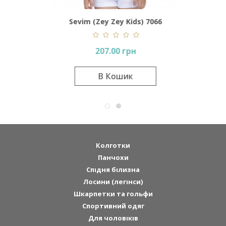
7003
Sevim (Zey Zey Kids) 7066
207.00 грн
В Кошик
Колготки
Панчохи
Спідня білизна
Лосини (легінси)
Шкарпетки та гольфи
Спортивний одяг
Для чоловіків