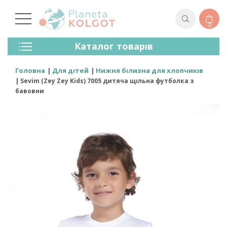
0
Колготки
Каталог товарів
Панчохи
Спідня Білизна
Головна
Для дітей
Нижня білизна для хлопчиків
Лосини (легінси)
Sevim (Zey Zey Kids) 7005 дитяча щільна футболка з
Шкарпетки Та Гольфи
бавовни
Спортивний Одяг
Для Чоловіків
Для Дітей
Бренди