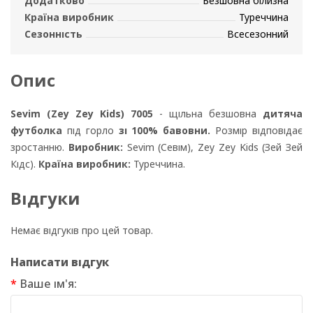
Додатково
Безшовна білизна
Країна виробник
Туреччина
Сезонність
Всесезонний
Опис
Sevim (Zey Zey Kids) 7005
- щільна безшовна
дитяча
футболка
під горло
зі 100% бавовни.
Розмір відповідає
зростанню.
Виробник:
Sevim (Севім), Zey Zey Kids (Зей Зей
Кідс).
Країна виробник:
Туреччина.
Відгуки
Немає відгуків про цей товар.
Написати відгук
Ваше ім'я: