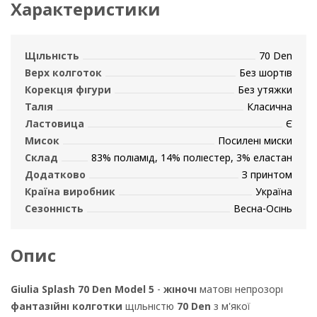
Характеристики
Щільність
70 Den
Верх колготок
Без шортів
Корекція фігури
Без утяжки
Талія
Класична
Ластовица
Є
Мисок
Посилені миски
Склад
83% поліамід, 14% поліестер, 3% еластан
Додатково
З принтом
Країна виробник
Україна
Сезонність
Весна-Осінь
Опис
Giulia Splash 70 Den Model 5
-
жіночі
матові непрозорі
фантазійні колготки
щільністю
70 Den
з м'якої