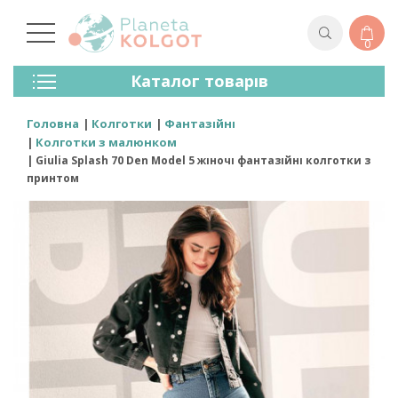
0
Колготки
Каталог товарів
Панчохи
Спідня Білизна
Головна
Колготки
Фантазійні
Лосини (легінси)
Колготки з малюнком
Шкарпетки Та Гольфи
Giulia Splash 70 Den Model 5 жіночі фантазійні колготки з
Спортивний Одяг
принтом
Для Чоловіків
Для Дітей
Бренди