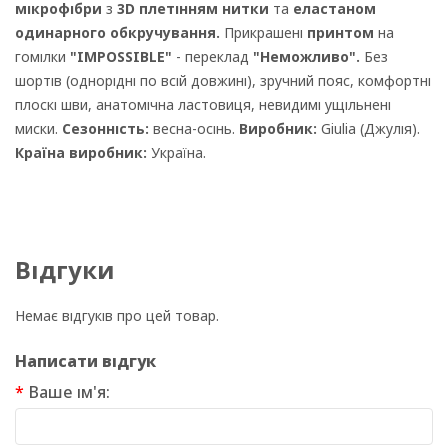
мікрофібри
з
3D плетінням нитки
та
еластаном
одинарного обкручування.
Прикрашені
принтом
на
гомілки
"IMPOSSIBLE"
- переклад
"Неможливо".
Без
шортів (однорідні по всій довжині), зручний пояс, комфортні
плоскі шви, анатомічна ластовиця, невидимі ущільнені
миски.
Сезонність:
весна-осінь.
Виробник:
Giulia (Джулія).
Країна виробник:
Україна.
Відгуки
Немає відгуків про цей товар.
Написати відгук
Ваше ім'я: