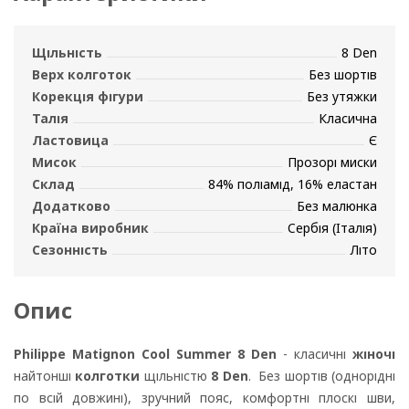
Щільність
8 Den
Верх колготок
Без шортів
Корекція фігури
Без утяжки
Талія
Класична
Ластовица
Є
Мисок
Прозорі миски
Склад
84% поліамід, 16% еластан
Додатково
Без малюнка
Країна виробник
Сербія (Італія)
Сезонність
Літо
Опис
Philippe Matignon Cool Summer 8 Den
- класичні
жіночі
найтонші
колготки
щільністю
8 Den
. Без шортів (однорідні
по всій довжині), зручний пояс, комфортні плоскі шви,