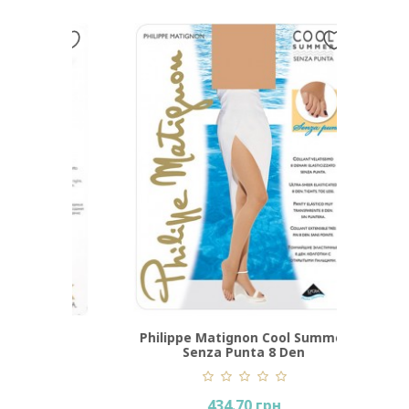
5 Den
Philippe Matignon Cool Summer
Senza Punta 8 Den
434.70 грн