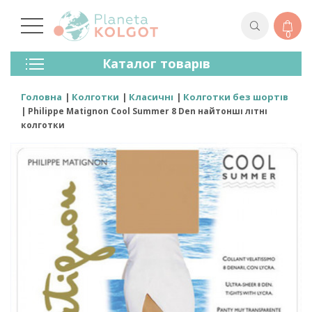
0
Колготки
Каталог товарів
Панчохи
Спідня Білизна
Головна
Колготки
Класичні
Колготки без шортів
Лосини (легінси)
Philippe Matignon Cool Summer 8 Den найтонші літні
Шкарпетки Та Гольфи
колготки
Спортивний Одяг
Для Чоловіків
Для Дітей
Бренди