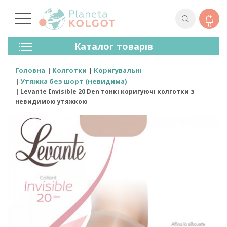
0
Колготки
Каталог товарів
Панчохи
Спідня Білизна
Головна
Колготки
Коригувальні
Лосини (легінси)
Утяжка без шорт (невидима)
Шкарпетки Та Гольфи
Levante Invisible 20 Den тонкі коригуючі колготки з
Спортивний Одяг
невидимою утяжкою
Для Чоловіків
Для Дітей
Бренди