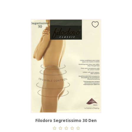
p 30 Den
Filodoro Segretissimo 30 Den
Annes