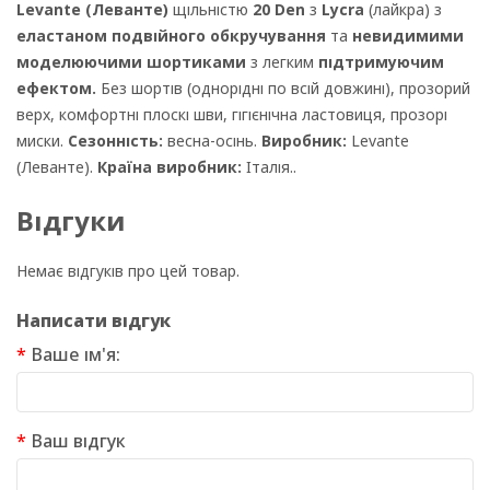
Levante (Леванте)
щільністю
20 Den
з
Lycra
(лайкра) з
еластаном подвійного обкручування
та
невидимими
моделюючими шортиками
з легким
підтримуючим
ефектом.
Без шортів (однорідні по всій довжині), прозорий
верх, комфортні плоскі шви, гігієнічна ластовиця, прозорі
миски.
Сезонність:
весна-осінь.
Виробник:
Levante
(Леванте).
Країна виробник:
Італія..
Відгуки
Немає відгуків про цей товар.
Написати відгук
Ваше ім'я:
Ваш відгук