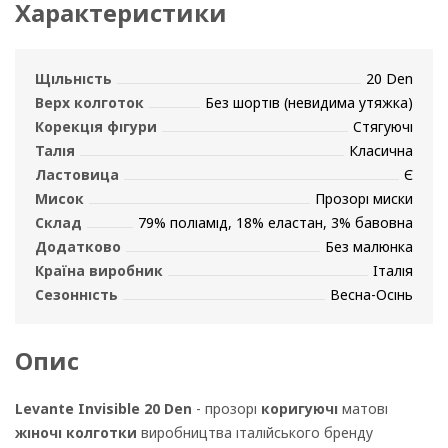
Характеристики
Щільність
20 Den
Верх колготок
Без шортів (невидима утяжка)
Корекція фігури
Стягуючі
Талія
Класична
Ластовица
Є
Мисок
Прозорі миски
Склад
79% поліамід, 18% еластан, 3% бавовна
Додатково
Без малюнка
Країна виробник
Італія
Сезонність
Весна-Осінь
Опис
Levante Invisible 20 Den
- прозорі
коригуючі
матові
жіночі колготки
виробництва італійського бренду