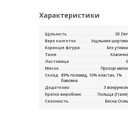
Характеристики
Щільність
30 De
Верх колготок
Ущільнені шортик
Корекція фігури
Без утяжк
Талія
Класичн
Ластовица
Мисок
Прозорі миск
Склад
89% поліамід, 10% еластан, 1%
бавовна
Додатково
З візерунко
Країна виробник
Польща (Італія
Сезонність
Весна-Осін