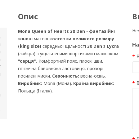
Опис
В
Нем
Mona Queen of Hearts 30 Den
-
фантазійні
n
жіночі
матові
колготки великого розміру
и
На
(king size)
середньої щільності
30 Den
з
Lycra
и
(лайкра) з ущільненими шортиками і малюнком
В
а
"серця".
Комфортний пояс, плоскі шви,
Є
гігієнічна бавовняна ластовиця, прозорі
и
посилені миски.
Сезонність:
весна-осінь.
В
Виробник:
Mona (Мона).
Країна виробник:
Польща (Італія).
м
)
ь