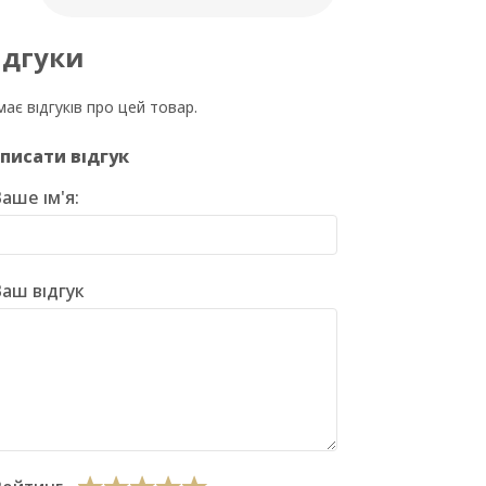
ідгуки
ає відгуків про цей товар.
писати відгук
аше ім'я:
аш відгук