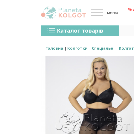
% 
меню
Колготки
Каталог товарів
Панчохи
Спідня Білизна
Головна
Колготки
Спеціальні
Колгот
Лосини (легінси)
Шкарпетки Та Гольфи
Спортивний Одяг
Для Чоловіків
Для Дітей
Бренди