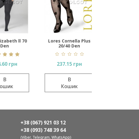
th ll 70
Lores Cornella Plus
Mona Sassy 40 
20/40 Den
540.96 грн
 грн
237.15 грн
В
В
Кошик
ик
Кошик
+38 (067) 921 03 12
+38 (093) 748 39 64
(Viber, Telegram, WhatsApp)