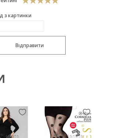
Рейтинг
д з картинки
Відправити
И