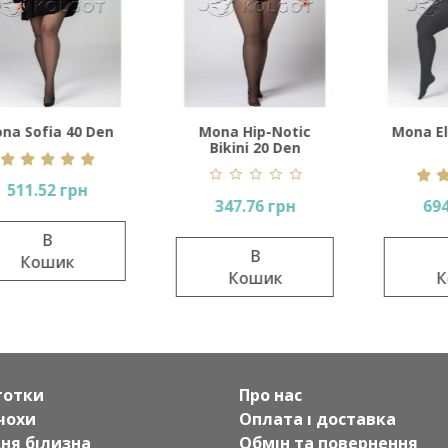
ofia 40 Den
Mona Hip-Notic
Mona Elizabe
Bikini 20 Den
Den
.52 грн
347.76 грн
694.60
В
В
В
ошик
Кошик
Кош
готки
Про нас
чохи
Оплата і доставка
дня білизна
Обмін та повернення