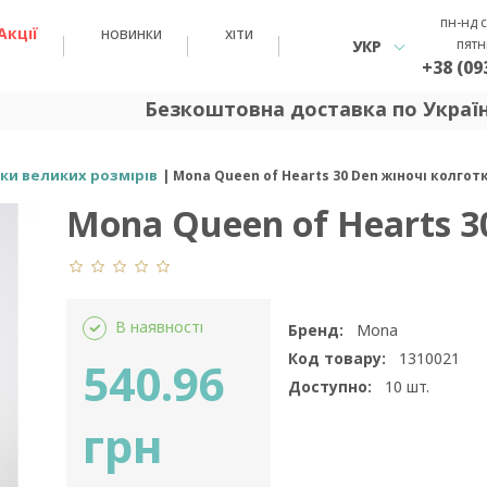
пн-нд с
Акції
новинки
хіти
пятн
УКР
+38 (09
Безкоштовна доставка по Україні 
ки великих розмірів
Mona Queen of Hearts 30 Den жіночі колгот
Mona Queen of Hearts 3
В наявності
Бренд:
Mona
Код товару:
1310021
540.96
Доступно:
10
шт.
грн