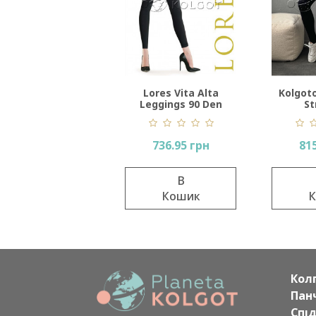
Lores Vita Alta
Kolgot
Leggings 90 Den
St
736.95 грн
815
В
Кошик
К
Кол
Пан
Спі