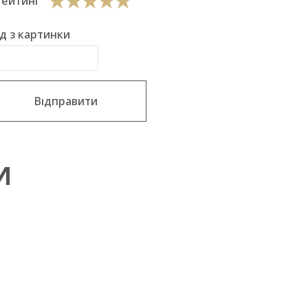
Рейтинг
д з картинки
Відправити
И