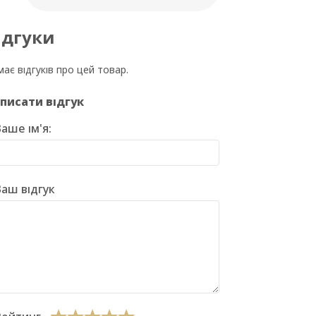
ідгуки
ає відгуків про цей товар.
писати відгук
аше ім'я:
аш відгук