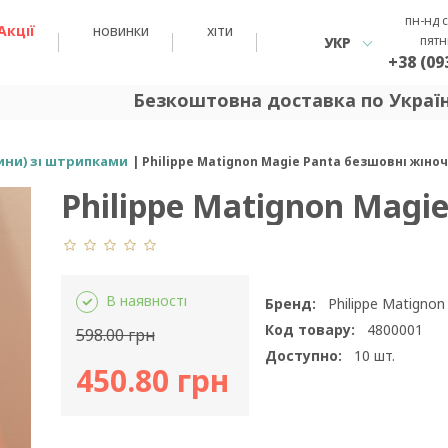
пн-нд с
Акції
новинки
хіти
пятн
УКР
+38 (09
Безкоштовна доставка по Україні 
ини) зі штрипками
Philippe Matignon Magie Panta безшовні жіно
Philippe Matignon Magie
В наявності
Бренд:
Philippe Matignon
Код товару:
4800001
598.00 грн
Доступно:
10
шт.
450.80 грн