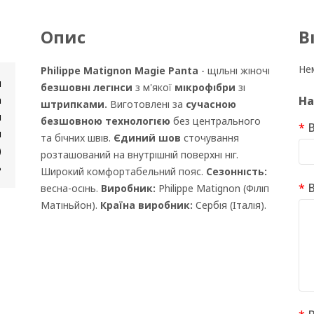
Опис
В
Нем
Philippe Matignon Magie Panta
- щільні жіночі
и
безшовні легінси
з м'якої
мікрофібри
зі
а
На
штрипками.
Виготовлені за
сучасною
н
безшовною технологією
без центрального
В
и
та бічних швів.
Єдиний шов
сточування
)
розташований на внутрішній поверхні ніг.
ь
Широкий комфортабельний пояс.
Сезонність:
В
весна-осінь.
Виробник:
Philippe Matignon (Філіп
Матіньйон).
Країна виробник:
Сербія (Італія).