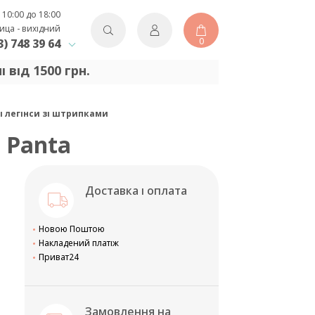
 10:00 до 18:00
ица - вихідний
0
3) 748 39 64
від 1500 грн.
чі легінси зі штрипками
 Panta
Доставка і оплата
Новою Поштою
Накладений платіж
Приват24
Замовлення на