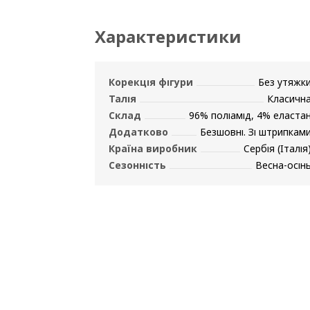
Характеристики
Корекція фігури
Без утяжк
Талія
Класичн
Склад
96% поліамід, 4% еласта
Додатково
Безшовні. Зі штрипкам
Країна виробник
Сербія (Італія
Сезонність
Весна-осін