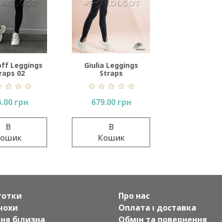
off Leggings
Giulia Leggings
raps 02
Straps
.00 грн
679.00 грн
В
В
ошик
Кошик
готки
Про нас
чохи
Оплата і доставка
дня білизна
Обмін та повернення